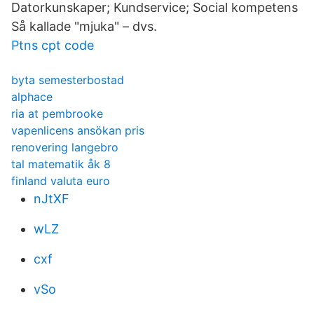
Datorkunskaper; Kundservice; Social kompetens
Så kallade "mjuka" – dvs.
Ptns cpt code
byta semesterbostad
alphace
ria at pembrooke
vapenlicens ansökan pris
renovering langebro
tal matematik åk 8
finland valuta euro
nJtXF
wLZ
cxf
vSo